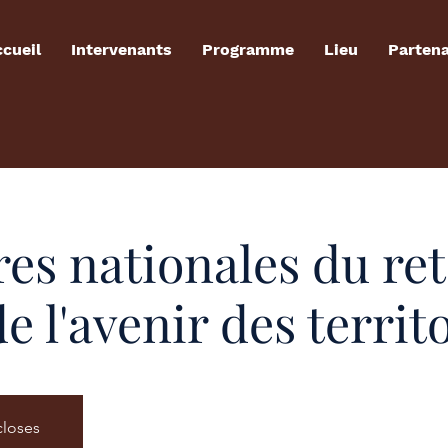
cueil
Intervenants
Programme
Lieu
Partena
es nationales du ret
de l'avenir des territ
closes