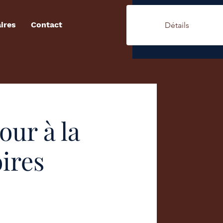
ires
Contact
Détails
our à la
oires