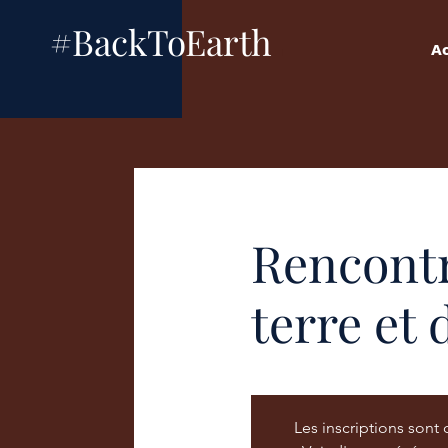
.
#BackToEarth
Ac
Rencontr
terre et 
Les inscriptions sont 