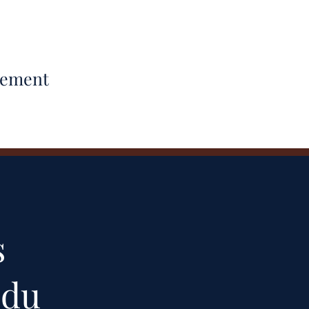
nement
s
 du