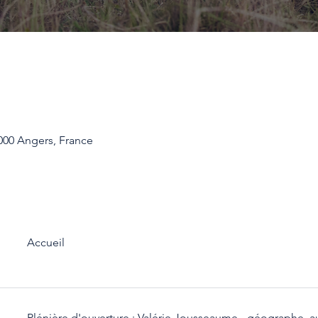
000 Angers, France
Accueil
Plénière d'ouverture : Valérie Jousseaume - géographe, au